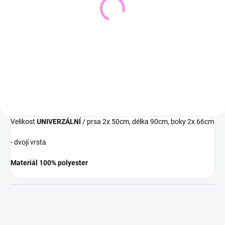
Pletený svetr KRUEL
Svetřík INPUT
543 Kč
448 Kč
449 Kč bez DPH
370 Kč bez DPH
Detail
Detail
Velikost
UNIVERZÁLNÍ
/ prsa 2x 50cm, délka 90cm, boky 2x 66cm
- dvojí vrsta
Materiál 100% polyester