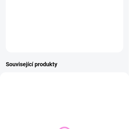
−
+
Přidat do košíku
DETAILNÍ INFORMACE
ZEPTAT SE
HLÍDAT
Související produkty
NOVINKA
SKLADEM DO 2 DNŮ
VYPRODÁNO
(1 KS)