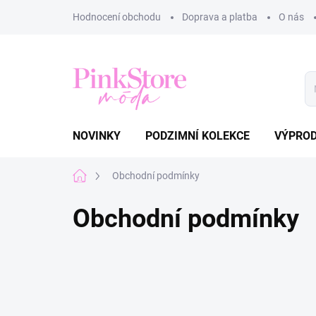
Přejít
Hodnocení obchodu
Doprava a platba
O nás
na
obsah
NOVINKY
PODZIMNÍ KOLEKCE
VÝPRO
Domů
Obchodní podmínky
Obchodní podmínky