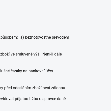
to způsobem: a) bezhotovostně převodem
boží ve smluvené výši. Není-li dále
slušné částky na bankovní účet
ny před odesláním zboží není zálohou.
evidovat přijatou tržbu u správce daně