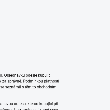
il. Objednávku odešle kupující
y za správné. Podmínkou platnosti
e se seznámil s těmito obchodními
ilovou adresu, kterou kupující při
avřena až po zaplacení kupní ceny