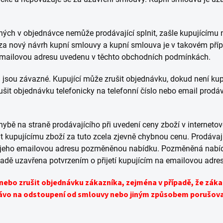
ených v objednávce nemůže prodávající splnit, zašle kupujícím
a nový návrh kupní smlouvy a kupní smlouva je v takovém příp
o emailovou adresu uvedenu v těchto obchodních podmínkách.
 jsou závazné. Kupující může zrušit objednávku, dokud není ku
šit objednávku telefonicky na telefonní číslo nebo email prodá
 chybě na straně prodávajícího při uvedení ceny zboží v interne
t kupujícímu zboží za tuto zcela zjevně chybnou cenu. Prodávaj
a jeho emailovou adresu pozměněnou nabídku. Pozměněná nabíd
adě uzavřena potvrzením o přijetí kupujícím na emailovou adres
 nebo zrušit objednávku zákazníka, zejména v případě, že zák
rávo na odstoupení od smlouvy nebo jiným způsobem porušova