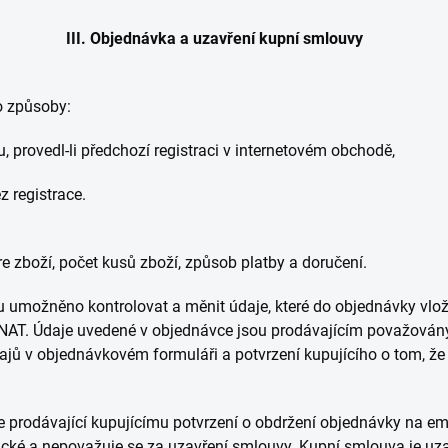
III. Objednávka a uzavření kupní smlouvy
to způsoby:
, provedl-li předchozí registraci v internetovém obchodě,
 registrace.
re zboží, počet kusů zboží, způsob platby a doručení.
 umožněno kontrolovat a měnit údaje, které do objednávky vlož
DNAT. Údaje uvedené v objednávce jsou prodávajícím považován
ajů v objednávkovém formuláři a potvrzení kupujícího o tom, ž
 prodávající kupujícímu potvrzení o obdržení objednávky na ema
tické a nepovažuje se za uzavření smlouvy. Kupní smlouva je uz