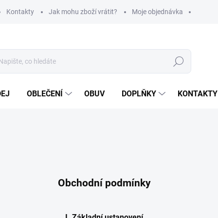
Kontakty
Jak mohu zboží vrátit?
Moje objednávka
Hledat
DEJ
OBLEČENÍ
OBUV
DOPLŇKY
KONTAKTY
Obchodní podmínky
I. Základní ustanovení