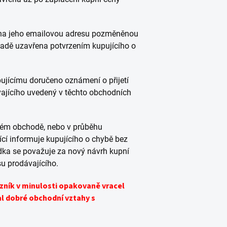
u na jeho emailovou adresu pozměněnou
adě uzavřena potvrzením kupujícího o
pujícímu doručeno oznámení o přijetí
vajícího uvedený v těchto obchodních
tovém obchodě, nebo v průběhu
ící informuje kupujícího o chybě bez
ka se považuje za nový návrh kupní
u prodávajícího.
azník v minulosti opakovaně vracel
l dobré obchodní vztahy s