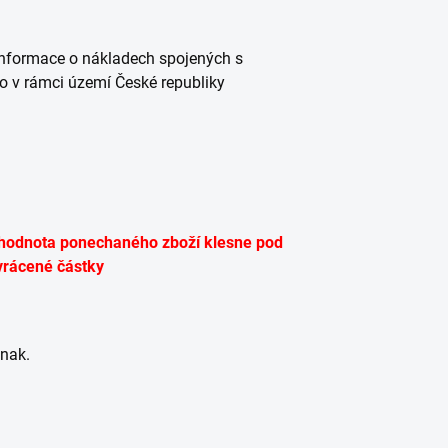
Informace o nákladech spojených s
o v rámci území České republiky
á hodnota ponechaného zboží klesne pod
vrácené částky
inak.