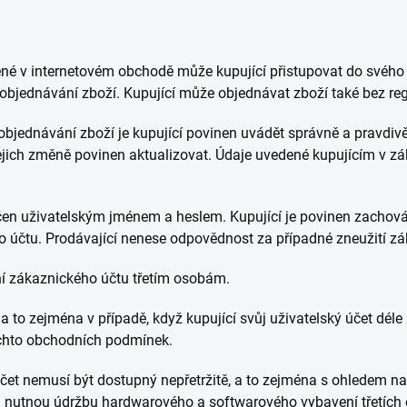
dené v internetovém obchodě může kupující přistupovat do svéh
bjednávání zboží. Kupující může objednávat zboží také bez reg
i objednávání zboží je kupující povinen uvádět správně a pravdi
v jejich změně povinen aktualizovat. Údaje uvedené kupujícím v z
čen uživatelským jménem a heslem. Kupující je povinen zachová
o účtu. Prodávající nenese odpovědnost za případné zneužití zá
ní zákaznického účtu třetím osobám.
 a to zejména v případě, když kupující svůj uživatelský účet déle 
ěchto obchodních podmínek.
 účet nemusí být dostupný nepřetržitě, a to zejména s ohledem
. nutnou údržbu hardwarového a softwarového vybavení třetích