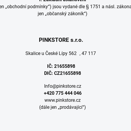
n „obchodní podmínky“) jsou vydané dle § 1751 a násl. zákona
jen „občanský zákoník“)
PINKSTORE s.r.o.
Skalice u České Lípy 562 , 47 117
IČ: 21655898
DIČ: CZ21655898
Info@pinkstore.cz
+420 775 444 046
www.pinkstore.cz
(dále jen „prodávající“)