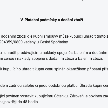
V. Platební podmínky a dodání zboží
 s dodáním zboží dle kupní smlouvy může kupující uhradit tím
7904359/0800 vedený u České Spořitelny
nen uhradit prodávajícímu náklady spojené s balením a dodáním z
ní cenou i náklady spojené s dodáním zboží a balením zboží.
ek kupujícího uhradit kupní cenu splněn okamžikem připsání pří
ředem žádnou zálohu či jinou obdobnou platbu. Úhrada kupní ce
jící povinen vystavit kupujícímu účtenku. Zároveň je povinen za
nejpozději do 48 hodin