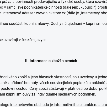
práva a povinnosti prodávajícího a fyzické osoby, která uzaví
bo v rámci své podnikatelské činnosti (dále jen: „kupující“) pro
nternetové adrese : www.pinkstore.cz (dále je „internetový obc
lnou součástí kupní smlouvy. Odchylná ujednání v kupní smlou
e uzavírají v českém jazyce
II. Informace o zboží a cenách
dnotlivého zboží a jeho hlavních vlastností jsou uvedeny u jedn
ě z přidané hodnoty, všech souvisejících poplatků a nákladů za 
oštovní cestou. Ceny zboží zůstávají v platnosti po dobu, po 
nání kupní smlouvy za individuálně sjednaných podmínek.
alogu internetového obchodu je informativního charakteru a pro