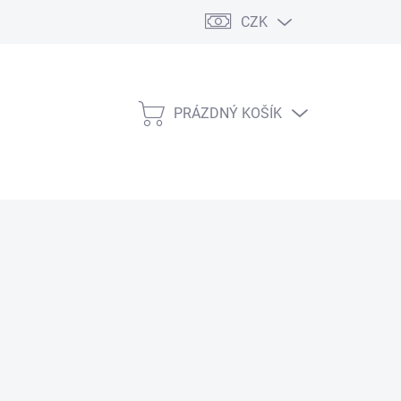
CZK
PRÁZDNÝ KOŠÍK
NÁKUPNÍ
KOŠÍK