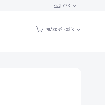
CZK
PRÁZDNÝ KOŠÍK
NÁKUPNÍ
KOŠÍK