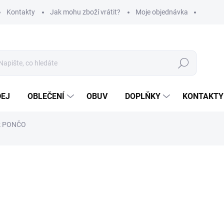
Kontakty
Jak mohu zboží vrátit?
Moje objednávka
Hledat
DEJ
OBLEČENÍ
OBUV
DOPLŇKY
KONTAKTY
ík PONČO
ní
570 Kč
471 Kč bez DPH
Měrná
VYPRODÁNO