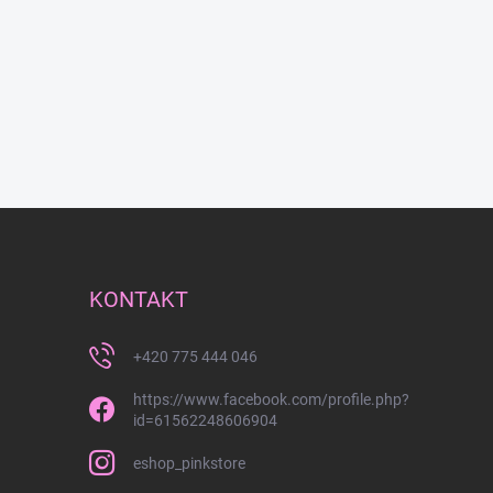
KONTAKT
+420 775 444 046
https://www.facebook.com/profile.php?
id=61562248606904
eshop_pinkstore