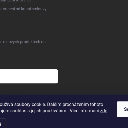
toupení od kupní smlouvy
ce o nových produktech na
sobních údajů
oužívá soubory cookie. Dalším procházením tohoto
S
jete souhlas s jejich používáním.. Více informací
zde
.
í