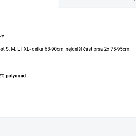
vy
st S, M, L i XL- délka 68-90cm, nejdelší část prsa 2x 75-95cm
22% polyamid