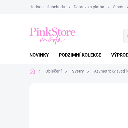
Přejít
Hodnocení obchodu
Doprava a platba
O nás
na
obsah
NOVINKY
PODZIMNÍ KOLEKCE
VÝPRO
Domů
Oblečení
Svetry
Asymetrický svetř
Neohodnoceno
Podrobnosti hodnoce
NOVINKA