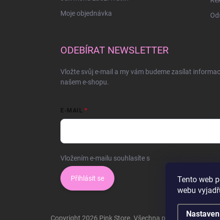
Moje objednávka
Ods
ODEBÍRAT NEWSLETTER
Vložte svůj e-mail a my vám budeme zasílat informa
našem e-shopu.
E-MAIL
Vložením e-mailu souhlasíte s
podmínkami ochrany o
Přihlásit se
Tento web p
webu vyjadřu
Nastaven
Copyright 2026
Pink Store
. Všechna práva vyhrazena.