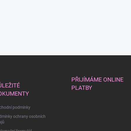
PŘIJÍMÁME ONLINE
ŮLEŽITÉ
PLATBY
OKUMENTY
chodní podmínky
dmínky ochrany osobních
ajů
lamační formulář