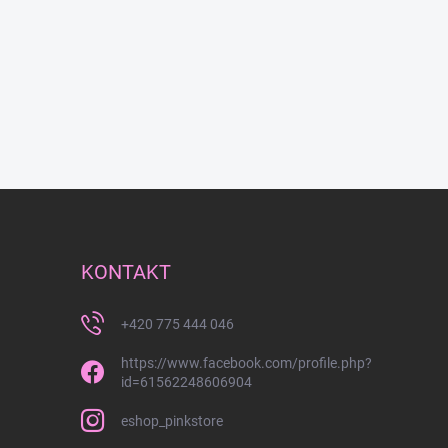
KONTAKT
+420 775 444 046
https://www.facebook.com/profile.php?
id=61562248606904
eshop_pinkstore