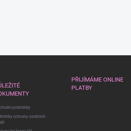
PŘIJÍMÁME ONLINE
ŮLEŽITÉ
PLATBY
OKUMENTY
chodní podmínky
dmínky ochrany osobních
ajů
lamační formulář