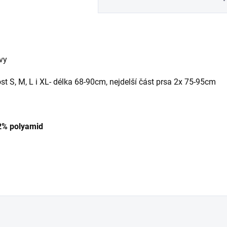
vy
st S, M, L i XL- délka 68-90cm, nejdelší část prsa 2x 75-95cm
22% polyamid