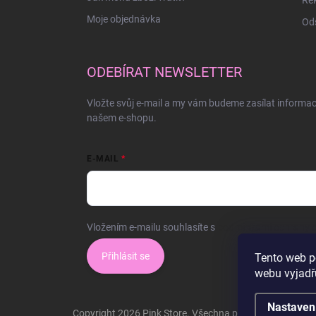
Moje objednávka
Ods
ODEBÍRAT NEWSLETTER
Vložte svůj e-mail a my vám budeme zasílat informa
našem e-shopu.
E-MAIL
Vložením e-mailu souhlasíte s
podmínkami ochrany o
Přihlásit se
Tento web p
webu vyjadřu
Nastaven
Copyright 2026
Pink Store
. Všechna práva vyhrazena.