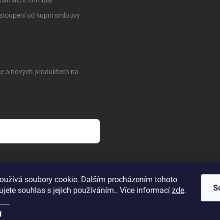
toupení od kupní smlouvy
ce o nových produktech na
sobních údajů
oužívá soubory cookie. Dalším procházením tohoto
S
jete souhlas s jejich používáním.. Více informací
zde
.
í