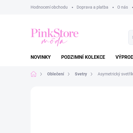
Přejít
Hodnocení obchodu
Doprava a platba
O nás
na
obsah
NOVINKY
PODZIMNÍ KOLEKCE
VÝPRO
Domů
Oblečení
Svetry
Asymetrický svetř
Neohodnoceno
Podrobnosti hodnoce
NOVINKA