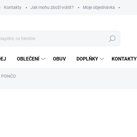
Kontakty
Jak mohu zboží vrátit?
Moje objednávka
Hledat
DEJ
OBLEČENÍ
OBUV
DOPLŇKY
KONTAKTY
ík PONČO
ní
570 Kč
471 Kč bez DPH
Měrná
VYPRODÁNO