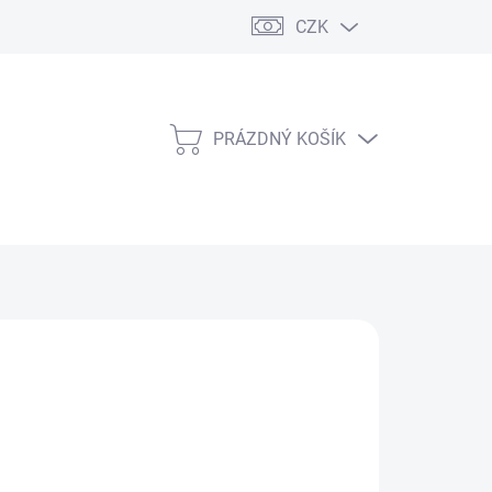
CZK
PRÁZDNÝ KOŠÍK
NÁKUPNÍ
KOŠÍK