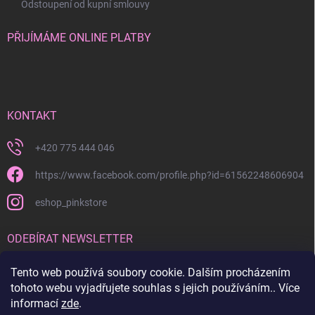
Odstoupení od kupní smlouvy
PŘIJÍMÁME ONLINE PLATBY
KONTAKT
+420 775 444 046
https://www.facebook.com/profile.php?id=61562248606904
eshop_pinkstore
ODEBÍRAT NEWSLETTER
Tento web používá soubory cookie. Dalším procházením
Přihl
se
tohoto webu vyjadřujete souhlas s jejich používáním.. Více
informací
zde
.
Vložením e-mailu souhlasíte s
podmínkami ochrany osobních údajů