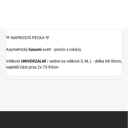
💚 NAPROSTÁ PECKA 💚
Asymetrický
luxusní
svetr - pončo s rukávy
Velikost
UNIVERZÁLNÍ
/ sedne na velikost S, M, L - délka 68-90cm,
nejdelší část prsa 2x 75-95cm
Z
á
p