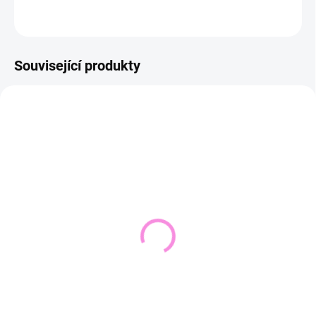
ZEPTAT SE
HLÍDAT
Související produkty
NOVINKA
VYPRODÁNO
SKLADEM DO 2 DNŮ
(1 KS)
Pletený svetr KRUEL
Svetřík INPUT
543 Kč
448 Kč
449 Kč bez DPH
370 Kč bez DPH
Detail
Detail