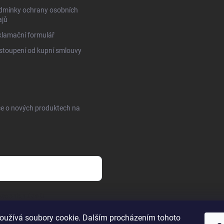
dmínky ochrany osobních
ajů
lamační formulář
toupení od kupní smlouvy
ce o nových produktech na
sobních údajů
oužívá soubory cookie. Dalším procházením tohoto