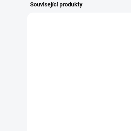
Související produkty
NOVIN
SKLADEM DO 2 DNŮ
(1 KS)
Pl
Svetřík INPUT
54
448 Kč
449
370 Kč bez DPH
Detail