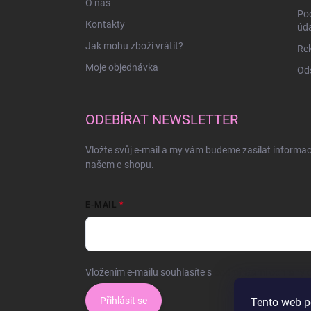
O nás
Po
Kontakty
úd
Jak mohu zboží vrátit?
Rek
Moje objednávka
Ods
ODEBÍRAT NEWSLETTER
Vložte svůj e-mail a my vám budeme zasílat informa
našem e-shopu.
E-MAIL
Vložením e-mailu souhlasíte s
podmínkami ochrany o
Přihlásit se
Tento web p