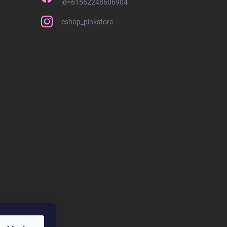
id=61562248606904
eshop_pinkstore