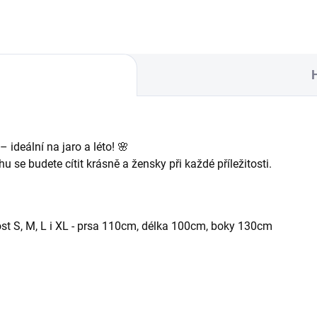
 ideální na jaro a léto! 🌸
hu se budete cítit krásně a žensky při každé příležitosti.
ost S, M, L i XL - prsa 110cm, délka 100cm, boky 130cm