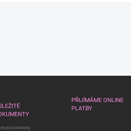
PŘIJÍMÁME ONLINE
ŮLEŽITÉ
PLATBY
OKUMENTY
chodní podmínky