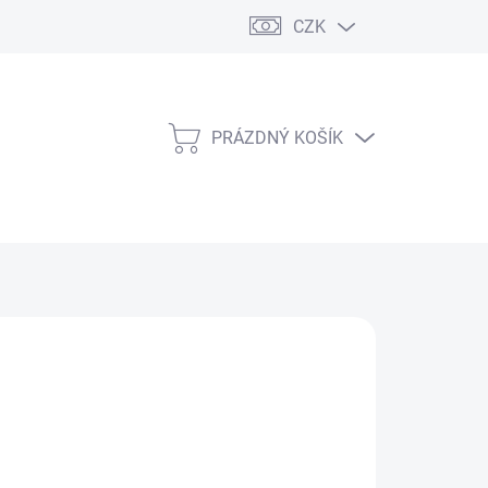
CZK
PRÁZDNÝ KOŠÍK
NÁKUPNÍ
KOŠÍK