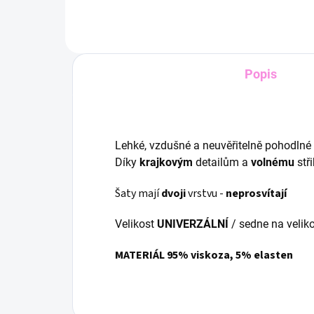
Popis
Lehké, vzdušné a neuvěřitelně pohodlné –
Díky
krajkovým
detailům a
volnému
stři
Šaty mají
dvoji
vrstvu -
neprosvítají
Velikost
UNIVERZÁLNÍ
/ sedne na velik
MATERIÁL 95% viskoza, 5% elasten