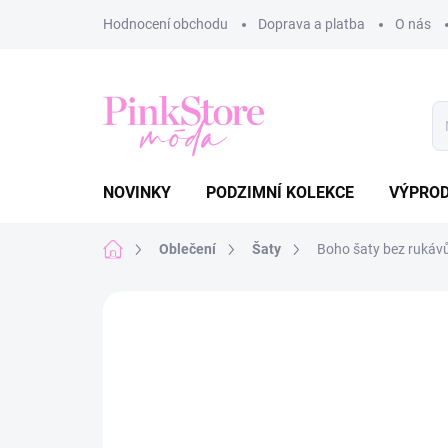
Přejít
Hodnocení obchodu
Doprava a platba
O nás
na
obsah
NOVINKY
PODZIMNÍ KOLEKCE
VÝPRO
Domů
Oblečení
Šaty
Boho šaty bez rukáv
Neohodnoceno
Podrobnosti hodnoce
VÝPRODEJ