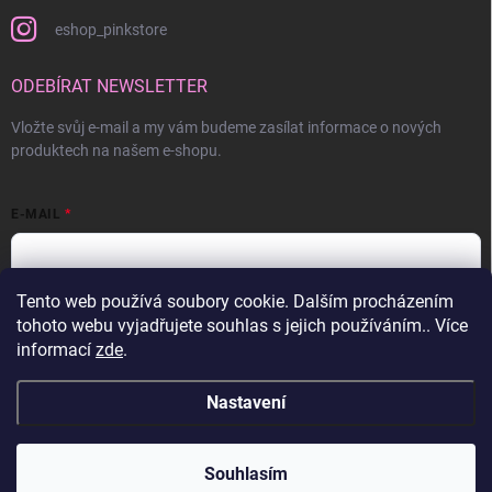
eshop_pinkstore
ODEBÍRAT NEWSLETTER
Vložte svůj e-mail a my vám budeme zasílat informace o nových
produktech na našem e-shopu.
E-MAIL
Tento web používá soubory cookie. Dalším procházením
Vložením e-mailu souhlasíte s
podmínkami ochrany osobních údajů
tohoto webu vyjadřujete souhlas s jejich používáním.. Více
informací
zde
.
Přihlásit se
Nastavení
Copyright 2026
Pink Store
. Všechna práva vyhrazena.
Souhlasím