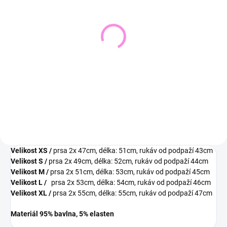
SKLADEM DO 2 DNŮ
VYPRODÁNO
(1 KS)
Pletený svetr KRUEL
Svetřík INPUT
543 Kč
448 Kč
449 Kč bez DPH
370 Kč bez DPH
Detail
Detail
Velikost XS /
prsa 2x 47cm, délka: 51cm, rukáv od podpaží 43cm
Velikost S /
prsa 2x 49cm, délka: 52cm, rukáv od podpaží 44cm
Velikost M /
prsa 2x 51cm, délka: 53cm, rukáv od podpaží 45cm
Velikost L /
prsa 2x 53cm, délka: 54cm, rukáv od podpaží 46cm
Velikost XL
/
prsa 2x 55cm, délka: 55cm, rukáv od podpaží 47cm
Materiál 95% bavlna, 5% elasten