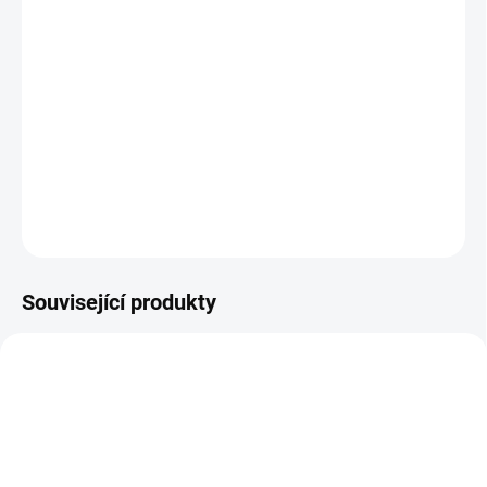
VELIKOST
−
+
Přidat do košíku
DETAILNÍ INFORMACE
ZEPTAT SE
HLÍDAT
Související produkty
NOVINKA