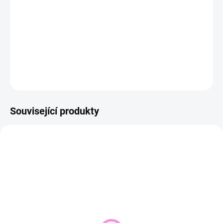
−
+
Přidat do košíku
DETAILNÍ INFORMACE
ZEPTAT SE
HLÍDAT
Související produkty
NOVINKA
SKLADEM DO 2 DNŮ
VYPRODÁNO
(1 KS)