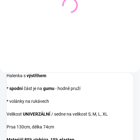
Pletený svetr KRUEL
Svetřík INPUT
543 Kč
448 Kč
449 Kč bez DPH
370 Kč bez DPH
Detail
Detail
Halenka s
výstřihem
*
spodní
část je na
gumu
- hodně pruží
* volánky na rukávech
Velikost
UNIVERZÁLNÍ
/ sedne na velikost S, M, L, XL
Prsa 130cm, délka 74cm
Materiál 85% viskóza, 15% elasten