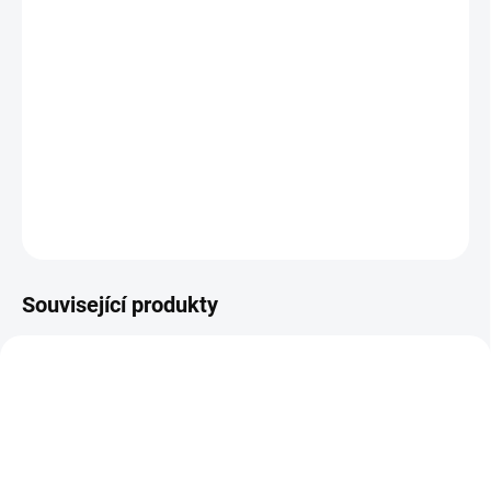
VELIKOST
−
+
Přidat do košíku
DETAILNÍ INFORMACE
ZEPTAT SE
HLÍDAT
Související produkty
NOVINKA