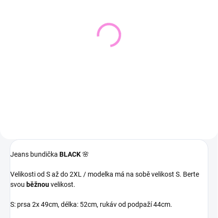
VYPRODÁNO
SKLADEM DO 2 DNŮ
(1 KS)
Pletený svetr KRUEL
Svetřík INPUT
543 Kč
448 Kč
449 Kč bez DPH
370 Kč bez DPH
Detail
Detail
Jeans bundička
BLACK
🌸
Velikosti od S až do 2XL / modelka má na sobě velikost S. Berte
svou
běžnou
velikost.
S: prsa 2x 49cm, délka: 52cm, rukáv od podpaží 44cm.