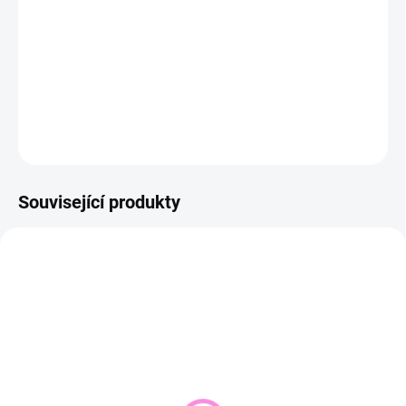
−
+
Přidat do košíku
DETAILNÍ INFORMACE
ZEPTAT SE
HLÍDAT
Související produkty
NOVINKA
VYPRODÁNO
SKLADEM DO 2 DNŮ
(1 KS)