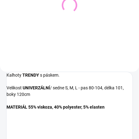
Pletený svetr KRUEL
Svetřík INPUT
543 Kč
448 Kč
449 Kč bez DPH
370 Kč bez DPH
Detail
Detail
Kalhoty
TRENDY
s páskem.
Velikost
UNIVERZÁLNÍ
/ sedne S, M, L - pas 80-104, délka 101,
boky 120cm
MATERIÁL 55% viskoza, 40% polyester, 5% elasten