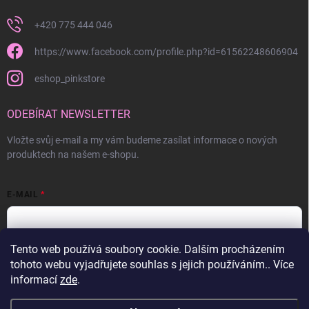
+420 775 444 046
https://www.facebook.com/profile.php?id=61562248606904
eshop_pinkstore
ODEBÍRAT NEWSLETTER
Vložte svůj e-mail a my vám budeme zasílat informace o nových
produktech na našem e-shopu.
E-MAIL
Tento web používá soubory cookie. Dalším procházením
Vložením e-mailu souhlasíte s
podmínkami ochrany osobních údajů
tohoto webu vyjadřujete souhlas s jejich používáním.. Více
informací
zde
.
Přihlásit se