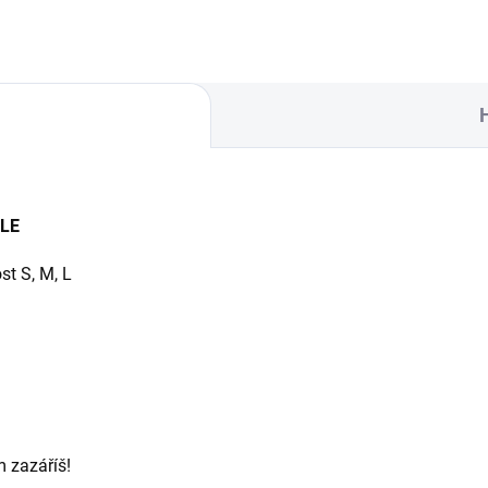
LE
st S, M, L
 zazáříš!