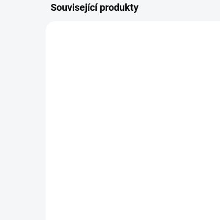
Související produkty
NOVINKA
VYPRODÁNO
Pletený svetr KRUEL
Sv
543 Kč
44
449 Kč bez DPH
370
Detail