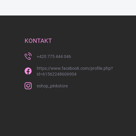
KONTAKT
+420 775 444 046
https://www.facebook.com/profile.php?
id=61562248606904
eshop_pinkstore