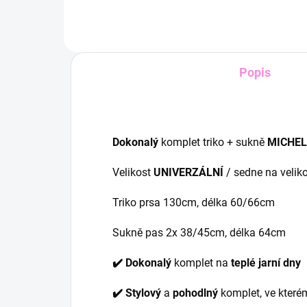
Popis
Dokonalý
komplet triko + sukně
MICHEL
Velikost
UNIVERZÁLNÍ
/ sedne na veliko
Triko prsa 130cm, délka 60/66cm
Sukně pas 2x 38/45cm, délka 64cm
✔️ Dokonalý
komplet na
teplé jarní dny
✔️
Stylový
a
pohodlný
komplet, ve kterém