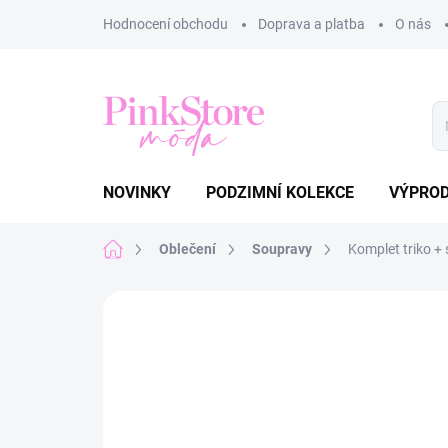
Přejít
Hodnocení obchodu
Doprava a platba
O nás
na
obsah
NOVINKY
PODZIMNÍ KOLEKCE
VÝPRO
Domů
Oblečení
Soupravy
Komplet triko 
Neohodnoceno
Podrobnosti hodnoce
VÝPRODEJ