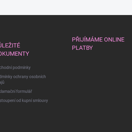
PŘIJÍMÁME ONLINE
ŮLEŽITÉ
PLATBY
OKUMENTY
chodní podmínky
dmínky ochrany osobních
ajů
lamační formulář
toupení od kupní smlouvy