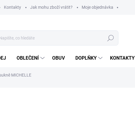
Kontakty
Jak mohu zboží vrátit?
Moje objednávka
Hledat
DEJ
OBLEČENÍ
OBUV
DOPLŇKY
KONTAKTY
+ sukně MICHELLE
ní
od
490 Kč
od
405 Kč
bez DPH
Měrná
ZVOLTE VARIANTU