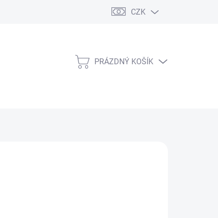
CZK
PRÁZDNÝ KOŠÍK
NÁKUPNÍ
KOŠÍK