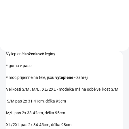
449 Kč bez DPH
370 Kč bez DPH
Detail
Detail
Vyteplené
koženkové
legíny
* guma v pase
* moc příjemné na těle, jsou
vyteplené
- zahřejí
Velikosti S/M , M/L , XL/2XL - modelka má na sobě velikost S/M
S/M pas 2x 31-41cm, délka 93cm
M/L pas 2x 33-42cm, délka 95cm
XL/2XL pas 2x 34-45cm, délka 98cm