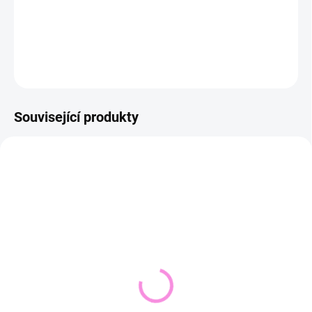
DETAILNÍ INFORMACE
ZEPTAT SE
HLÍDAT
Související produkty
NOVINKA
VYPRODÁNO
SKLADEM DO 2 DNŮ
(1 KS)
Pletený svetr KRUEL
Svetřík INPUT
543 Kč
448 Kč