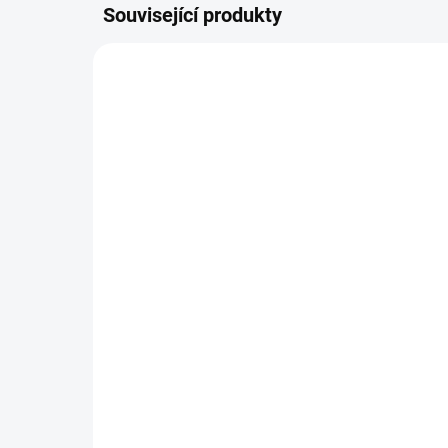
Související produkty
NOVINKA
VYPRODÁNO
Pletený svetr KRUEL
Sv
543 Kč
44
449 Kč bez DPH
370
Detail