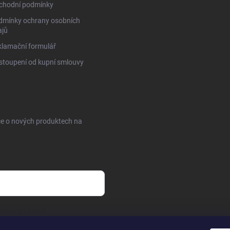
chodní podmínky
dmínky ochrany osobních
ajů
lamační formulář
toupení od kupní smlouvy
ce o nových produktech na
sobních údajů