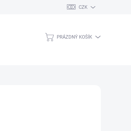
CZK
PRÁZDNÝ KOŠÍK
NÁKUPNÍ
KOŠÍK