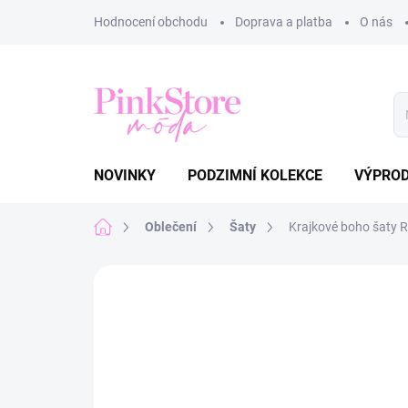
Přejít
Hodnocení obchodu
Doprava a platba
O nás
na
obsah
NOVINKY
PODZIMNÍ KOLEKCE
VÝPRO
Domů
Oblečení
Šaty
Krajkové boho šaty 
Neohodnoceno
Podrobnosti hodnoce
NOVINKA
TIP