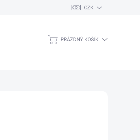
CZK
PRÁZDNÝ KOŠÍK
NÁKUPNÍ
KOŠÍK