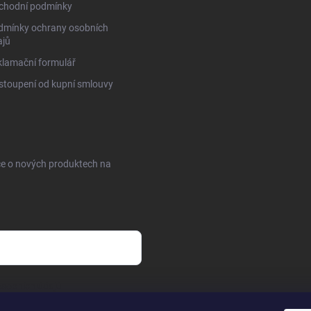
chodní podmínky
dmínky ochrany osobních
ajů
lamační formulář
toupení od kupní smlouvy
ce o nových produktech na
sobních údajů