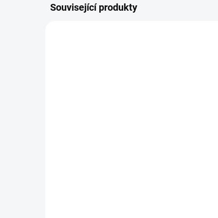
Související produkty
NOVINKA
VYPRODÁNO
Pletený svetr KRUEL
Sv
543 Kč
44
449 Kč bez DPH
370
Detail