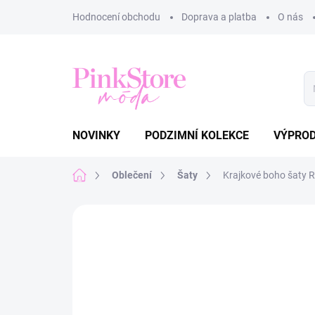
Přejít
Hodnocení obchodu
Doprava a platba
O nás
na
obsah
NOVINKY
PODZIMNÍ KOLEKCE
VÝPRO
Domů
Oblečení
Šaty
Krajkové boho šaty 
Neohodnoceno
Podrobnosti hodnoce
NOVINKA
TIP