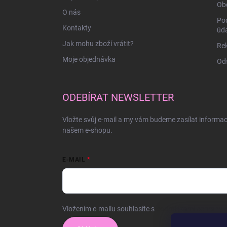
Ob
O nás
Po
Kontakty
úd
Jak mohu zboží vrátit?
Rek
Moje objednávka
Ods
ODEBÍRAT NEWSLETTER
Vložte svůj e-mail a my vám budeme zasílat informa
našem e-shopu.
E-MAIL
Vložením e-mailu souhlasíte s
podmínkami ochrany o