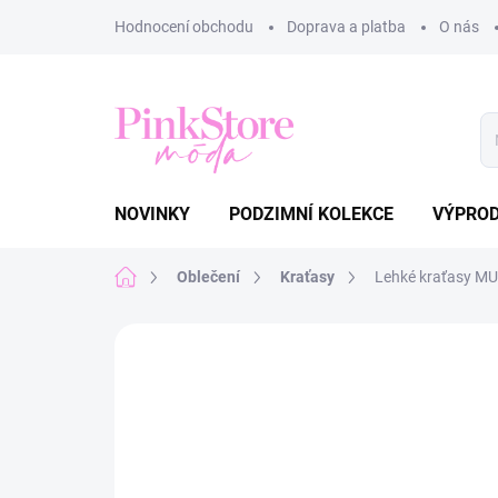
Přejít
Hodnocení obchodu
Doprava a platba
O nás
na
obsah
NOVINKY
PODZIMNÍ KOLEKCE
VÝPRO
Domů
Oblečení
Kraťasy
Lehké kraťasy M
Neohodnoceno
Podrobnosti hodnoce
NOVINKA
TIP