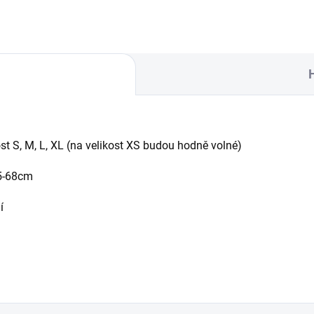
st S, M, L, XL (na velikost XS budou hodně volné)
55-68cm
í