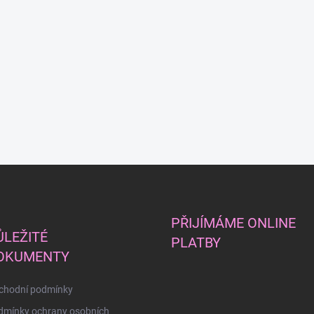
PŘIJÍMÁME ONLINE
ŮLEŽITÉ
PLATBY
OKUMENTY
chodní podmínky
dmínky ochrany osobních