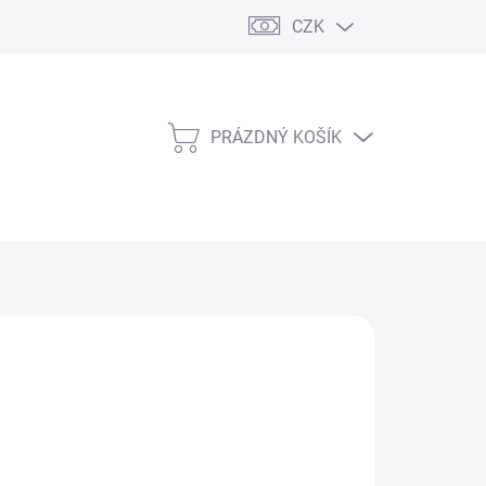
CZK
PRÁZDNÝ KOŠÍK
NÁKUPNÍ
KOŠÍK