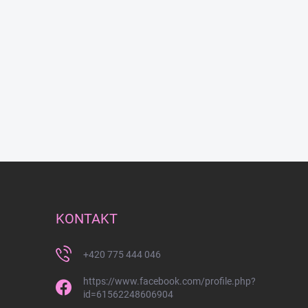
KONTAKT
+420 775 444 046
https://www.facebook.com/profile.php?
id=61562248606904