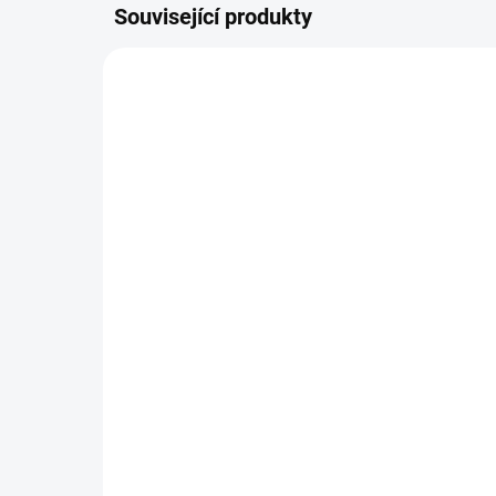
Související produkty
NOVIN
SKLADEM DO 2 DNŮ
(1 KS)
Pl
Svetřík INPUT
54
448 Kč
449
370 Kč bez DPH
Detail