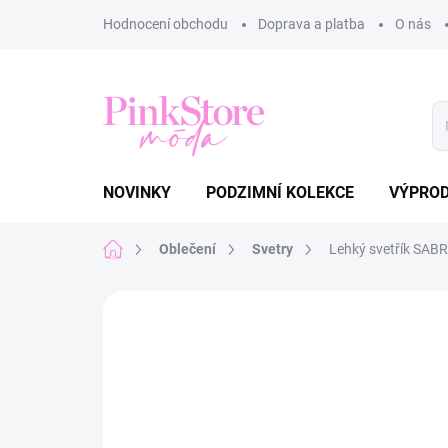
Přejít
Hodnocení obchodu
Doprava a platba
O nás
na
obsah
NOVINKY
PODZIMNÍ KOLEKCE
VÝPRO
Domů
Oblečení
Svetry
Lehký svetřík SAB
Neohodnoceno
Podrobnosti hodnoce
NOVINKA