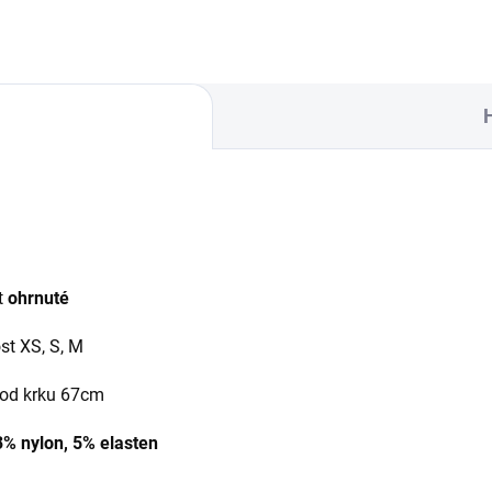
t
ohrnuté
st XS, S, M
 od krku 67cm
3% nylon, 5% elasten