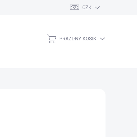
CZK
PRÁZDNÝ KOŠÍK
NÁKUPNÍ
KOŠÍK