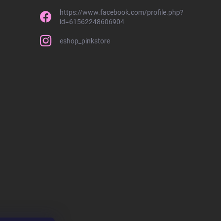
https://www.facebook.com/profile.php?
id=61562248606904
eshop_pinkstore