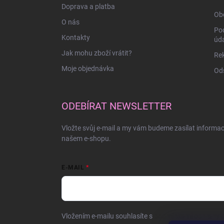
Doprava a platba
Ob
O nás
Po
Kontakty
úd
Jak mohu zboží vrátit?
Rek
Moje objednávka
Ods
ODEBÍRAT NEWSLETTER
Vložte svůj e-mail a my vám budeme zasílat informa
našem e-shopu.
E-MAIL
Vložením e-mailu souhlasíte s
podmínkami ochrany o