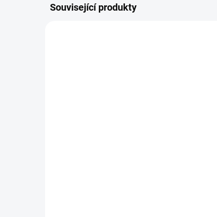
Související produkty
NOVIN
SKLADEM DO 2 DNŮ
(1 KS)
Pl
Svetřík INPUT
54
448 Kč
449
370 Kč bez DPH
Detail