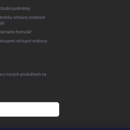
chodní podmínky
dmínky ochrany osobních
ajů
lamační formulář
toupení od kupní smlouvy
ce o nových produktech na
sobních údajů