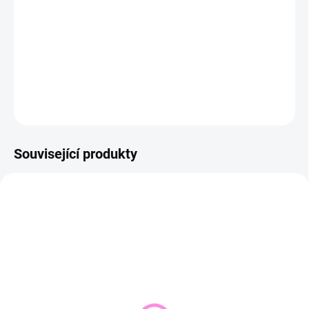
−
+
Přidat do košíku
DETAILNÍ INFORMACE
ZEPTAT SE
HLÍDAT
Související produkty
NOVINKA
SKLADEM DO 2 DNŮ
VYPRODÁNO
(1 KS)