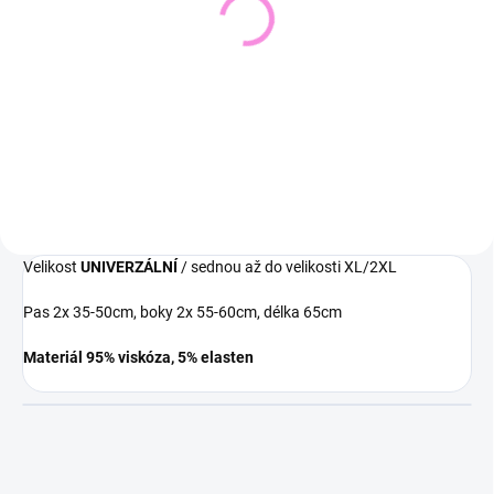
Pletený svetr KRUEL
Svetřík INPUT
543 Kč
448 Kč
449 Kč bez DPH
370 Kč bez DPH
Detail
Detail
Velikost
UNIVERZÁLNÍ
/ sednou až do velikosti XL/2XL
Pas 2x 35-50cm, boky 2x 55-60cm, délka 65cm
Materiál 95% viskóza, 5% elasten