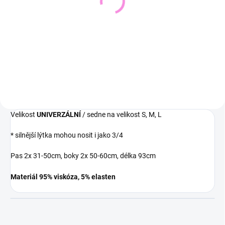
Svetřík INPUT
543 Kč
448 Kč
449 Kč bez DPH
370 Kč bez DPH
Detail
Detail
Velikost
UNIVERZÁLNÍ
/ sedne na velikost S, M, L
* silnější lýtka mohou nosit i jako 3/4
Pas 2x 31-50cm, boky 2x 50-60cm, délka 93cm
Materiál 95% viskóza, 5% elasten