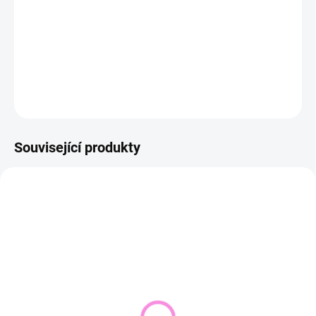
−
+
Přidat do košíku
DETAILNÍ INFORMACE
ZEPTAT SE
HLÍDAT
Související produkty
NOVINKA
VYPRODÁNO
SKLADEM DO 2 DNŮ
(1 KS)
Pletený svetr KRUEL