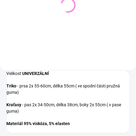
Pletený svetr KRUEL
Svetřík INPUT
543 Kč
448 Kč
449 Kč bez DPH
370 Kč bez DPH
Detail
Detail
Velikost
UNIVERZÁLNÍ
Triko
- prsa 2x 55-60cm, délka 55cm ( ve spodní části pružná
guma)
Kraťasy
- pas 2x 34-50cm, délka 38cm, boky 2x 55cm ( v pase
guma)
Materiál 95% viskóza, 5% elasten