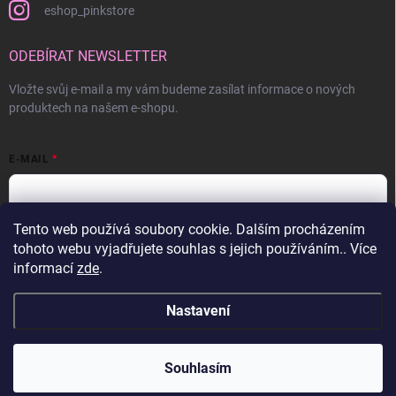
eshop_pinkstore
ODEBÍRAT NEWSLETTER
Vložte svůj e-mail a my vám budeme zasílat informace o nových
produktech na našem e-shopu.
E-MAIL
Tento web používá soubory cookie. Dalším procházením
Vložením e-mailu souhlasíte s
podmínkami ochrany osobních údajů
tohoto webu vyjadřujete souhlas s jejich používáním.. Více
informací
zde
.
Přihlásit se
Nastavení
Copyright 2026
Pink Store
. Všechna práva vyhrazena.
Souhlasím
Vytvořil Shoptet