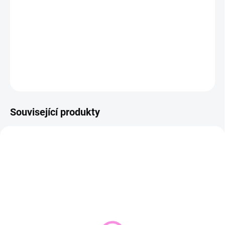
−
+
Přidat do košíku
DETAILNÍ INFORMACE
ZEPTAT SE
HLÍDAT
Související produkty
NOVINKA
SKLADEM DO 2 DNŮ
VYPRODÁNO
(1 KS)