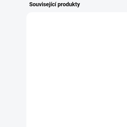
Související produkty
NOVIN
SKLADEM DO 2 DNŮ
(1 KS)
Pl
Svetřík INPUT
54
448 Kč
449
370 Kč bez DPH
Detail