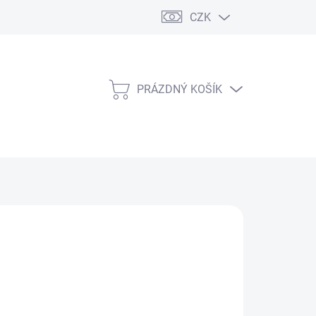
CZK
PRÁZDNÝ KOŠÍK
NÁKUPNÍ
KOŠÍK