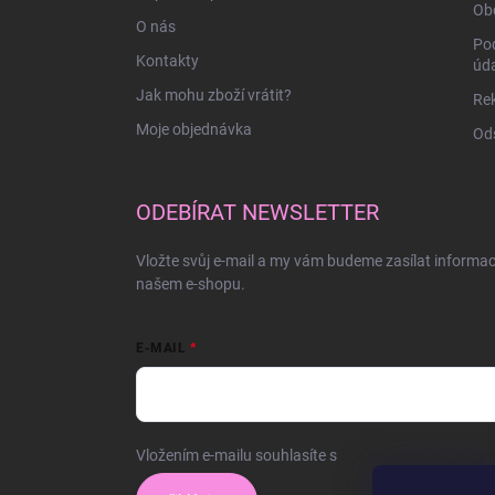
Ob
O nás
Po
Kontakty
úd
Jak mohu zboží vrátit?
Rek
Moje objednávka
Ods
ODEBÍRAT NEWSLETTER
Vložte svůj e-mail a my vám budeme zasílat informa
našem e-shopu.
E-MAIL
Vložením e-mailu souhlasíte s
podmínkami ochrany o