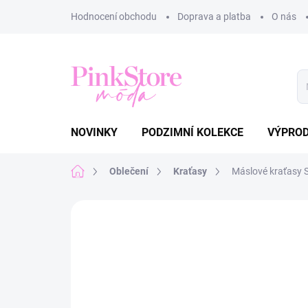
Přejít
Hodnocení obchodu
Doprava a platba
O nás
na
obsah
NOVINKY
PODZIMNÍ KOLEKCE
VÝPRO
Domů
Oblečení
Kraťasy
Máslové kraťasy
Neohodnoceno
Podrobnosti hodnoce
NOVINKA
TIP