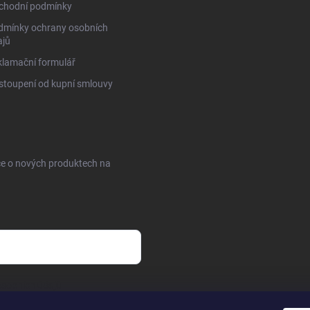
chodní podmínky
dmínky ochrany osobních
ajů
lamační formulář
toupení od kupní smlouvy
ce o nových produktech na
sobních údajů