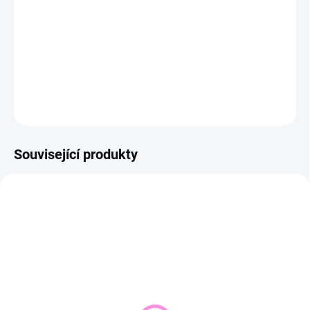
−
+
Přidat do košíku
DETAILNÍ INFORMACE
ZEPTAT SE
HLÍDAT
Související produkty
NOVINKA
SKLADEM DO 2 DNŮ
VYPRODÁNO
(1 KS)