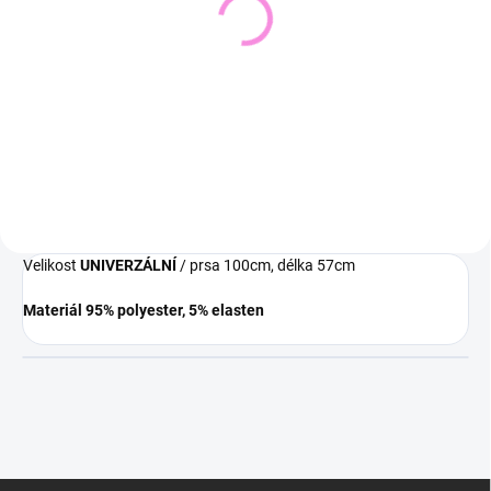
Pletený svetr KRUEL
Svetřík INPUT
543 Kč
448 Kč
449 Kč bez DPH
370 Kč bez DPH
Detail
Detail
Velikost
UNIVERZÁLNÍ
/ prsa 100cm, délka 57cm
Materiál 95% polyester, 5% elasten
Z