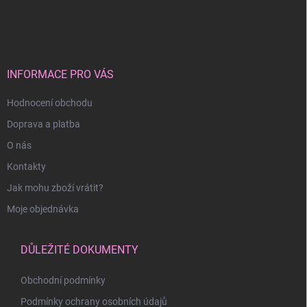
á
p
a
t
í
INFORMACE PRO VÁS
Hodnocení obchodu
Doprava a platba
O nás
Kontakty
Jak mohu zboží vrátit?
Moje objednávka
DŮLEŽITÉ DOKUMENTY
Obchodní podmínky
Podmínky ochrany osobních údajů