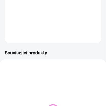
−
+
Přidat do košíku
DETAILNÍ INFORMACE
ZEPTAT SE
HLÍDAT
Související produkty
NOVINKA
VYPRODÁNO
SKLADEM DO 2 DNŮ
(1 KS)