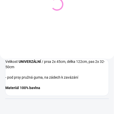
Pletený svetr KRUEL
Svetřík INPUT
543 Kč
448 Kč
449 Kč bez DPH
370 Kč bez DPH
Detail
Detail
Velikost
UNIVERZÁLNÍ
/ prsa 2x 45cm, délka 122cm, pas 2x 32-
50cm
- pod prsy pružná guma, na zádech k zavázání
Materiál 100% bavlna