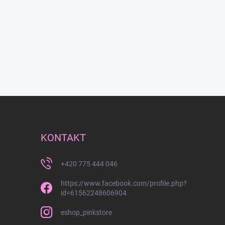
KONTAKT
+420 775 444 046
https://www.facebook.com/profile.php?
id=61562248606904
eshop_pinkstore