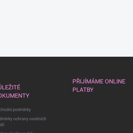
PŘIJÍMÁME ONLINE
ŮLEŽITÉ
PLATBY
OKUMENTY
chodní podmínky
dmínky ochrany osobních
ajů