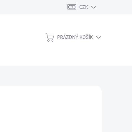
CZK
PRÁZDNÝ KOŠÍK
NÁKUPNÍ
KOŠÍK