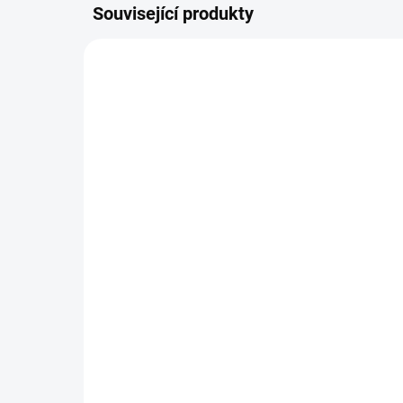
Související produkty
NOVIN
SKLADEM DO 2 DNŮ
(1 KS)
Pl
Svetřík INPUT
54
448 Kč
449
370 Kč bez DPH
Detail