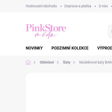
Přejít
Hodnocení obchodu
Doprava a platba
O nás
na
obsah
NOVINKY
PODZIMNÍ KOLEKCE
VÝPRO
Domů
Oblečení
Šaty
Mušelínové šaty BA
Neohodnoceno
Podrobnosti hodnoce
NOVINKA
TIP