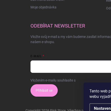
Rek
Moje objednávka
Ods
ODEBÍRAT NEWSLETTER
Vložte svůj e-mail a my vám budeme zasílat informa
našem e-shopu.
E-MAIL
Vložením e-mailu souhlasíte s
podmínkami ochrany o
Přihlásit se
Tento web p
webu vyjadřu
Nastaven
Copyright 2026
Pink Store
. Všechna práva vyhrazena.