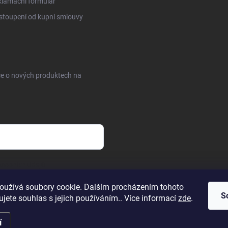
lamační formulář
toupení od kupní smlouvy
ce o nových produktech na
sobních údajů
oužívá soubory cookie. Dalším procházením tohoto
S
jete souhlas s jejich používáním.. Více informací
zde
.
í