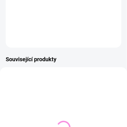
−
+
Přidat do košíku
DETAILNÍ INFORMACE
ZEPTAT SE
HLÍDAT
Související produkty
NOVINKA
VYPRODÁNO
SKLADEM DO 2 DNŮ
(1 KS)
Pletený svetr KRUEL