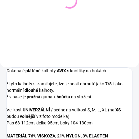
Svetřík INPUT
543 Kč
448 Kč
449 Kč bez DPH
370 Kč bez DPH
Detail
Detail
Dokonalé
plátěné
kalhoty
AVIX
s knoflíky na bokách.
* tyto kalhoty si zamilujete,
lze
je nosit ohrnuté jako
7/8
i jako
normální
dlouhé
kalhoty.
* v pase je
pružná
guma +
šnůrka
na stažení
Velikost
UNIVERZÁLNÍ
/ sedne na velikost S, M, L, XL (na
XS
budou
volnější
viz foto modelka)
Pas 68-112cm, délka 95cm, boky 104-130cm
MATERIÁL 76% VISKOZA, 21% NYLON, 3% ELASTEN