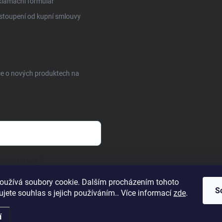
lamační formulář
toupení od kupní smlouvy
ce o nových produktech na
sobních údajů
oužívá soubory cookie. Dalším procházením tohoto
S
jete souhlas s jejich používáním.. Více informací
zde
.
í