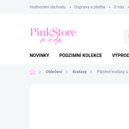
Přejít
Hodnocení obchodu
Doprava a platba
O nás
na
obsah
NOVINKY
PODZIMNÍ KOLEKCE
VÝPRO
Domů
Oblečení
Kraťasy
Plátěné kraťasy s 
Neohodnoceno
Podrobnosti hodnoce
NOVINKA
TIP