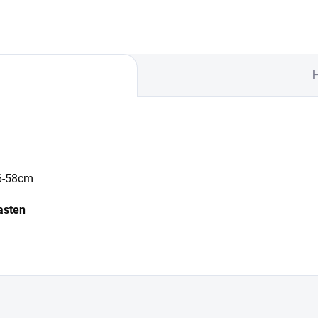
46-58cm
lasten