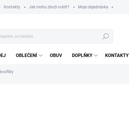
Kontakty
Jak mohu zboží vrátit?
Moje objednávka
Hledat
DEJ
OBLEČENÍ
OBUV
DOPLŇKY
KONTAKTY
knoflíky
ní
470 Kč
388 Kč bez DPH
Měrná
ZVOLTE VARIANTU