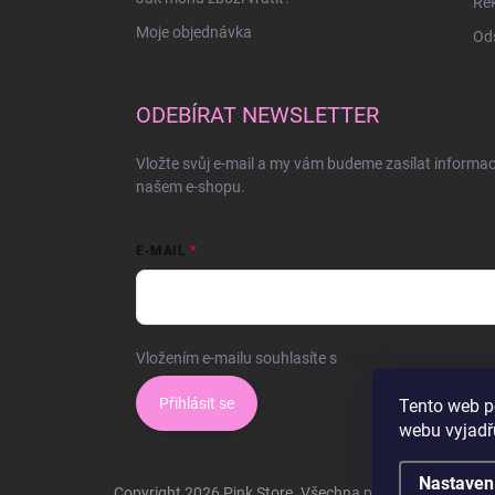
Rek
Moje objednávka
Ods
ODEBÍRAT NEWSLETTER
Vložte svůj e-mail a my vám budeme zasílat informa
našem e-shopu.
E-MAIL
Vložením e-mailu souhlasíte s
podmínkami ochrany o
Přihlásit se
Tento web p
webu vyjadřu
Nastaven
Copyright 2026
Pink Store
. Všechna práva vyhrazena.