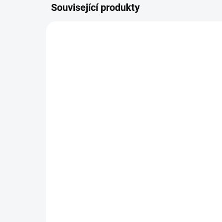
Související produkty
NOVIN
SKLADEM DO 2 DNŮ
(1 KS)
Pl
Svetřík INPUT
54
448 Kč
449
370 Kč bez DPH
Detail