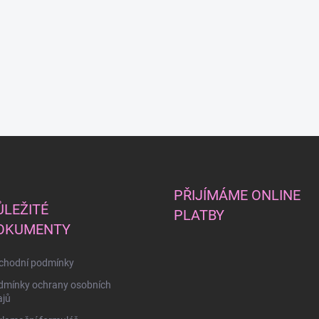
PŘIJÍMÁME ONLINE
ŮLEŽITÉ
PLATBY
OKUMENTY
chodní podmínky
dmínky ochrany osobních
ajů