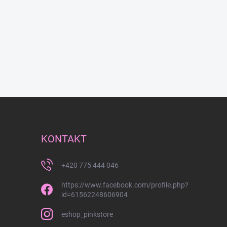
KONTAKT
+420 775 444 046
https://www.facebook.com/profile.php?
id=61562248606904
eshop_pinkstore