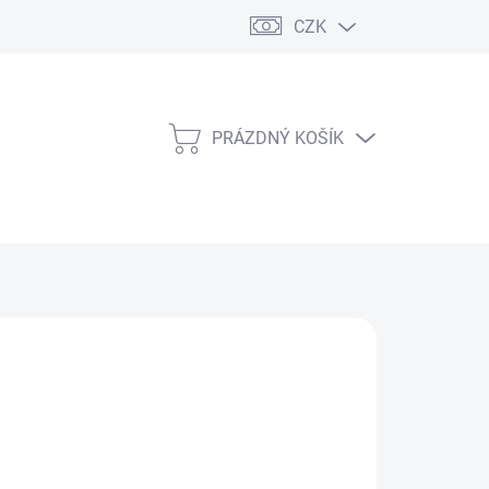
CZK
PRÁZDNÝ KOŠÍK
NÁKUPNÍ
KOŠÍK