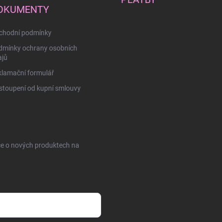
OKUMENTY
chodní podmínky
dmínky ochrany osobních
ajů
lamační formulář
toupení od kupní smlouvy
ce o nových produktech na