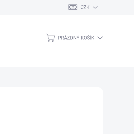
CZK
PRÁZDNÝ KOŠÍK
NÁKUPNÍ
KOŠÍK