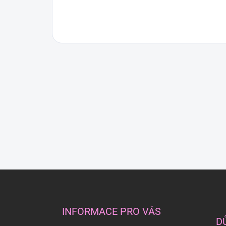
Z
á
p
a
INFORMACE PRO VÁS
t
D