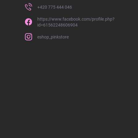
+420 775 444 046
https://www.facebook.com/profile.php?
id=61562248606904
eshop_pinkstore