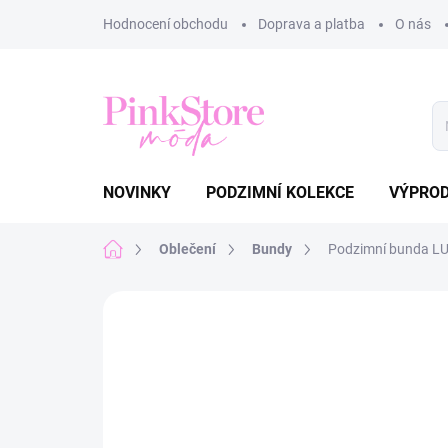
Přejít
Hodnocení obchodu
Doprava a platba
O nás
na
obsah
NOVINKY
PODZIMNÍ KOLEKCE
VÝPRO
Domů
Oblečení
Bundy
Podzimní bunda L
Neohodnoceno
Podrobnosti hodnoce