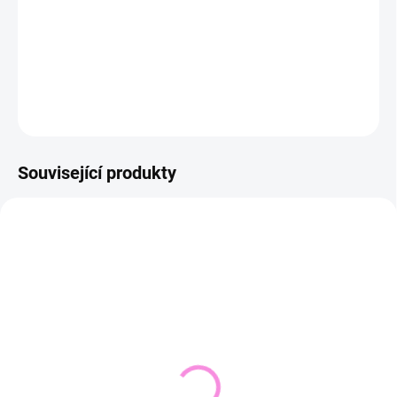
−
+
Přidat do košíku
DETAILNÍ INFORMACE
ZEPTAT SE
HLÍDAT
Související produkty
NOVINKA
SKLADEM DO 2 DNŮ
VYPRODÁNO
(1 KS)
Pletený svetr KRUEL
Svetřík INPUT