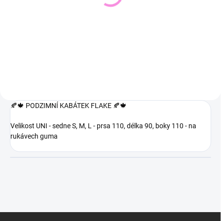
543 Kč
448 Kč
449 Kč bez DPH
370 Kč bez DPH
Detail
Detail
🍂🍁 PODZIMNÍ KABÁTEK FLAKE 🍂🍁
Velikost UNI - sedne S, M, L - prsa 110, délka 90, boky 110 - na
rukávech guma
Z