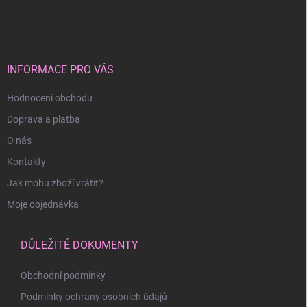
á
p
a
t
í
INFORMACE PRO VÁS
Hodnocení obchodu
Doprava a platba
O nás
Kontakty
Jak mohu zboží vrátit?
Moje objednávka
DŮLEŽITÉ DOKUMENTY
Obchodní podmínky
Podmínky ochrany osobních údajů