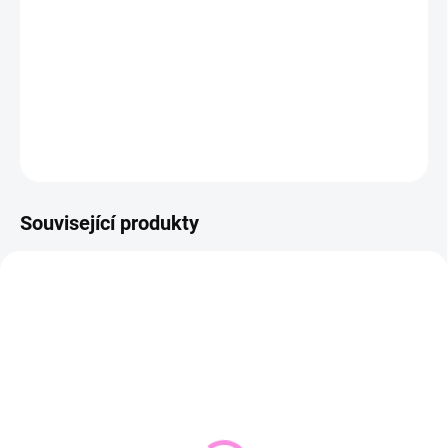
−
+
Přidat do košíku
DETAILNÍ INFORMACE
ZEPTAT SE
HLÍDAT
Související produkty
NOVINKA
VYPRODÁNO
SKLADEM DO 2 DNŮ
(1 KS)