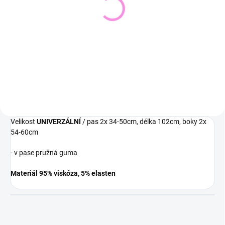
Pletený svetr KRUEL
Svetřík INPUT
543 Kč
448 Kč
449 Kč bez DPH
370 Kč bez DPH
Detail
Detail
Velikost
UNIVERZÁLNÍ
/ pas 2x 34-50cm, délka 102cm, boky 2x
54-60cm
- v pase pružná guma
Materiál 95% viskóza, 5% elasten