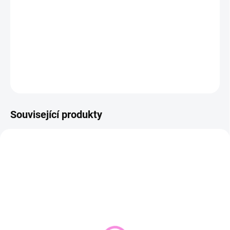
−
+
Přidat do košíku
DETAILNÍ INFORMACE
ZEPTAT SE
HLÍDAT
Související produkty
NOVINKA
VYPRODÁNO
SKLADEM DO 2 DNŮ
(1 KS)