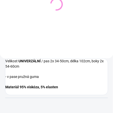
Pletený svetr KRUEL
Svetřík INPUT
543 Kč
448 Kč
449 Kč bez DPH
370 Kč bez DPH
Detail
Detail
Velikost
UNIVERZÁLNÍ
/ pas 2x 34-50cm, délka 102cm, boky 2x
54-60cm
- v pase pružná guma
Materiál 95% viskóza, 5% elasten