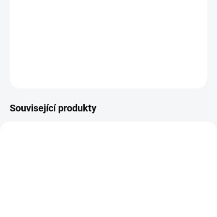
−
+
Přidat do košíku
DETAILNÍ INFORMACE
ZEPTAT SE
HLÍDAT
Související produkty
NOVINKA
NOVINKA
TIP
SKLADEM DO 2 DNŮ
SKLADEM DO 2 DNŮ
(>5 KS)
(1 KS)