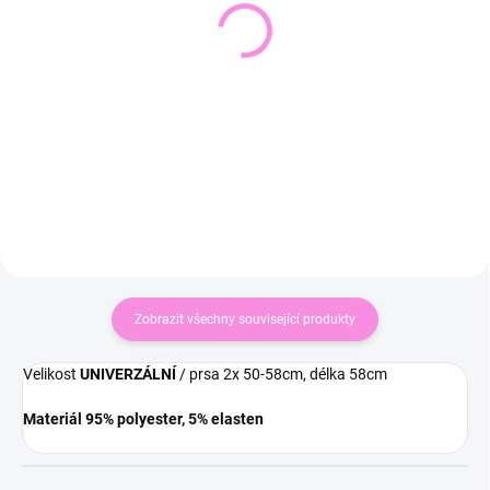
Harémové kalhoty
Široké kalhoty BOHEMIA
IVANCE
543 Kč
390 Kč
449 Kč bez DPH
322 Kč bez DPH
Detail
Detail
Zobrazit všechny související produkty
Velikost
UNIVERZÁLNÍ
/ prsa 2x 50-58cm, délka 58cm
Materiál 95% polyester, 5% elasten