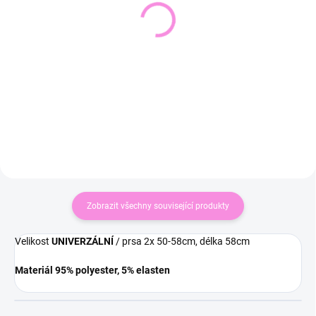
Skinny džíny STYLE
Puntíkaté kalhoty DOTTY
SZ1901-2H
449 Kč
590 Kč
371 Kč bez DPH
488 Kč bez DPH
Detail
Detail
Zobrazit všechny související produkty
Velikost
UNIVERZÁLNÍ
/ prsa 2x 50-58cm, délka 58cm
Materiál 95% polyester, 5% elasten