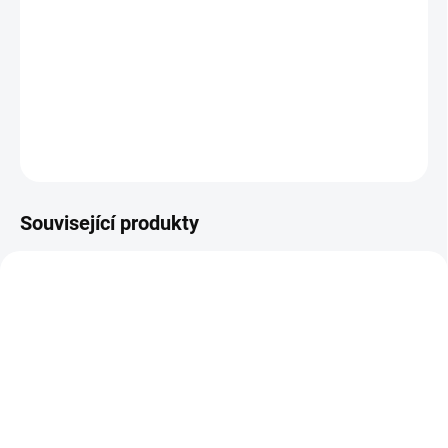
−
+
Přidat do košíku
DETAILNÍ INFORMACE
ZEPTAT SE
HLÍDAT
Související produkty
NOVINKA
NOVINKA
TIP
SKLADEM DO 2 DNŮ
SKLADEM DO 2 DNŮ
(3 KS)
(3 KS)