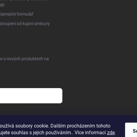
ajů
lamační formulář
toupení od kupní smlouvy
ce o nových produktech na
sobních údajů
oužívá soubory cookie. Dalším procházením tohoto
S
jete souhlas s jejich používáním.. Více informací
zde
.