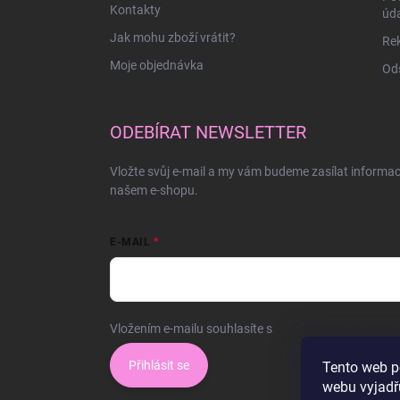
Kontakty
úd
Jak mohu zboží vrátit?
Rek
Moje objednávka
Ods
ODEBÍRAT NEWSLETTER
Vložte svůj e-mail a my vám budeme zasílat informa
našem e-shopu.
E-MAIL
Vložením e-mailu souhlasíte s
podmínkami ochrany o
Přihlásit se
Tento web p
webu vyjadřu