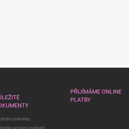
PŘIJÍMÁME ONLINE
ŮLEŽITÉ
PLATBY
OKUMENTY
chodní podmínky
dmínky ochrany osobních