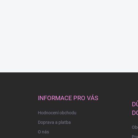
Z
á
p
a
INFORMACE PRO VÁS
t
D
í
D
Hodnocení obchodu
Doprava a platba
Ob
O nás
Po