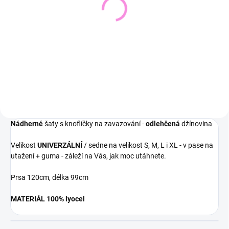
Pletený svetr KRUEL
Svetřík INPUT
543 Kč
448 Kč
449 Kč bez DPH
370 Kč bez DPH
Detail
Detail
Nádherné
šaty s knoflíčky na zavazování -
odlehčená
džínovina
Velikost
UNIVERZÁLNÍ
/ sedne na velikost S, M, L i XL - v pase na
utažení + guma - záleží na Vás, jak moc utáhnete.
Prsa 120cm, délka 99cm
MATERIÁL 100% lyocel