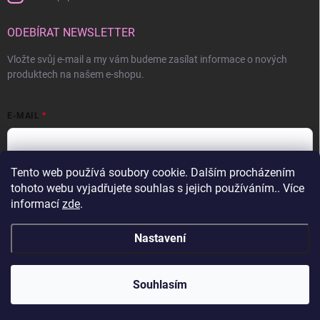
ODEBÍRAT NEWSLETTER
Vložte svůj e-mail a my vám budeme zasílat informace o nových
produktech na našem e-shopu.
E-MAIL
Tento web používá soubory cookie. Dalším procházením
Vložením e-mailu souhlasíte s
podmínkami ochrany osobních údajů
tohoto webu vyjadřujete souhlas s jejich používáním.. Více
informací
zde
.
Přihlásit se
Nastavení
Copyright 2026
Pink Store
. Všechna práva vyhrazena.
Souhlasím
Vytvořil Shoptet