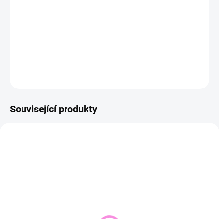
−
+
Přidat do košíku
DETAILNÍ INFORMACE
ZEPTAT SE
HLÍDAT
Související produkty
NOVINKA
VYPRODÁNO
SKLADEM DO 2 DNŮ
(1 KS)