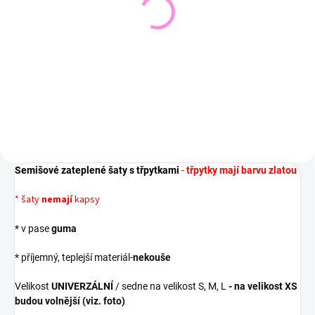
Pletený svetr KRUEL
Svetřík INPUT
543 Kč
448 Kč
449 Kč bez DPH
370 Kč bez DPH
Detail
Detail
Semišové zateplené šaty s třpytkami
-
třpytky mají barvu zlatou
* šaty
nemají
kapsy
* v pase
guma
* příjemný, teplejší materiál-
nekouše
Velikost
UNIVERZÁLNÍ
/ sedne na velikost S, M, L
- na velikost XS
budou volnější (viz. foto)