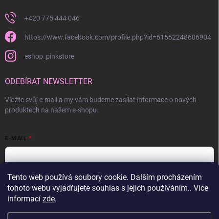
+420 775 444 046
https://www.facebook.com/profile.php?id=61562248606904
eshop_pinkstore
ODEBÍRAT NEWSLETTER
Vložte svůj e-mail a my vám budeme zasílat informace o nových
produktech na našem e-shopu.
E-MAIL
Tento web používá soubory cookie. Dalším procházením
Vložením e-mailu souhlasíte s
podmínkami ochrany osobních údajů
tohoto webu vyjadřujete souhlas s jejich používáním.. Více
informací
zde
.
Přihlásit se