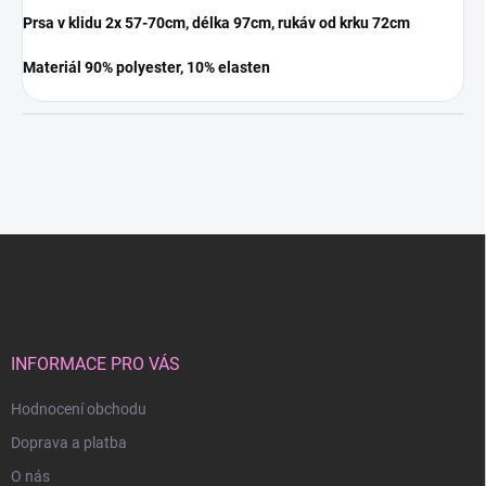
Prsa v klidu 2x 57-70cm, délka 97cm, rukáv od krku 72cm
Materiál 90% polyester, 10% elasten
Z
á
p
a
t
í
INFORMACE PRO VÁS
Hodnocení obchodu
Doprava a platba
O nás