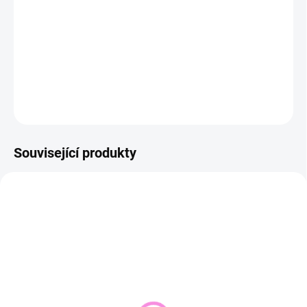
−
+
Přidat do košíku
DETAILNÍ INFORMACE
ZEPTAT SE
HLÍDAT
Související produkty
NOVINKA
SKLADEM DO 2 DNŮ
VYPRODÁNO
(1 KS)