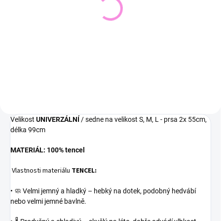
Pletený svetr KRUEL
Svetřík INPUT
543 Kč
448 Kč
449 Kč bez DPH
370 Kč bez DPH
Detail
Detail
Velikost
UNIVERZÁLNÍ
/ sedne na velikost S, M, L - prsa 2x 55cm,
délka 99cm
MATERIÁL: 100% tencel
Vlastnosti materiálu
TENCEL:
•
🧼 Velmi jemný a hladký – hebký na dotek, podobný hedvábí
nebo velmi jemné bavlně.