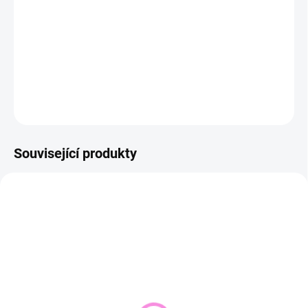
−
+
Přidat do košíku
DETAILNÍ INFORMACE
ZEPTAT SE
HLÍDAT
Související produkty
NOVINKA
VYPRODÁNO
SKLADEM DO 2 DNŮ
(1 KS)