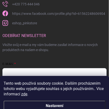
+420 775 444 046
https://www.facebook.com/profile.php?id=61562248606904
eshop_pinkstore
ODEBÍRAT NEWSLETTER
Vložte svůj e-mail a my vám budeme zasílat informace o nových
produktech na našem e-shopu.
E-MAIL
Tento web používá soubory cookie. Dalším procházením
Vložením e-mailu souhlasíte s
podmínkami ochrany osobních údajů
tohoto webu vyjadřujete souhlas s jejich používáním.. Více
informací
zde
.
Přihlásit se
Nastavení