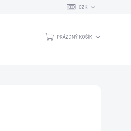
CZK
PRÁZDNÝ KOŠÍK
NÁKUPNÍ
KOŠÍK