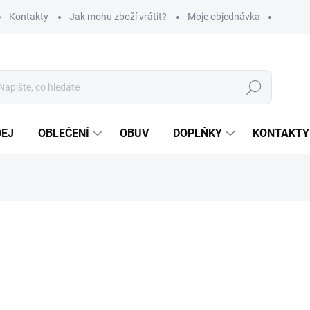
Kontakty
Jak mohu zboží vrátit?
Moje objednávka
Hledat
DEJ
OBLEČENÍ
OBUV
DOPLŇKY
KONTAKTY
ní
449 Kč
371 Kč bez DPH
Měrná
ZVOLTE VARIANTU