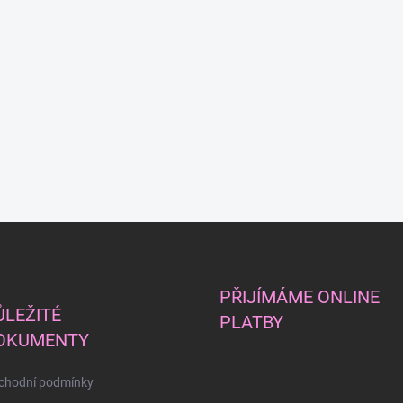
PŘIJÍMÁME ONLINE
ŮLEŽITÉ
PLATBY
OKUMENTY
chodní podmínky