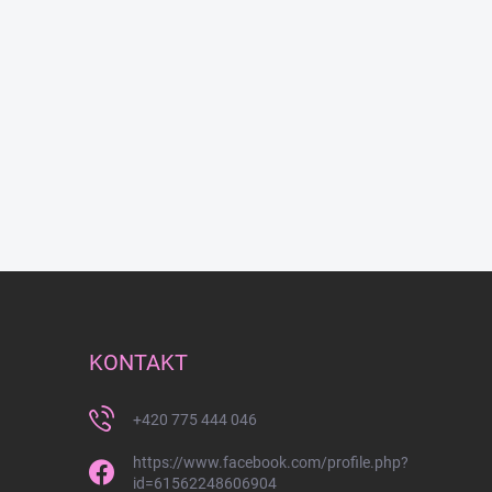
KONTAKT
+420 775 444 046
https://www.facebook.com/profile.php?
id=61562248606904