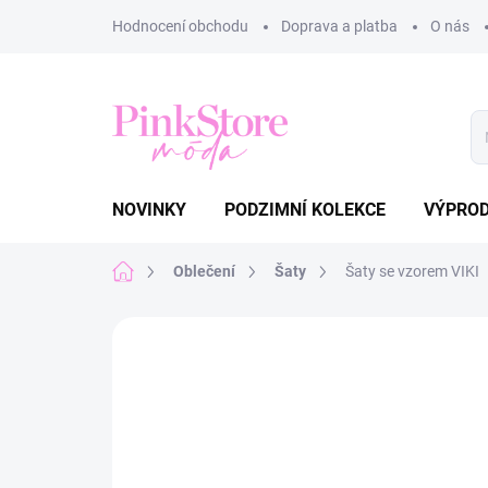
Přejít
Hodnocení obchodu
Doprava a platba
O nás
na
obsah
NOVINKY
PODZIMNÍ KOLEKCE
VÝPRO
Domů
Oblečení
Šaty
Šaty se vzorem VIKI
Neohodnoceno
Podrobnosti hodnoce
NOVINKA