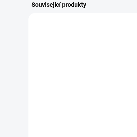
Související produkty
NOVIN
SKLADEM DO 2 DNŮ
(1 KS)
Pl
Svetřík INPUT
54
448 Kč
449
370 Kč bez DPH
Detail