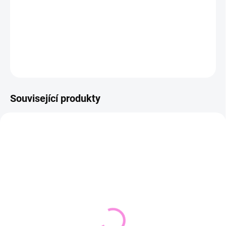
−
+
Přidat do košíku
DETAILNÍ INFORMACE
ZEPTAT SE
HLÍDAT
Související produkty
NOVINKA
SKLADEM DO 2 DNŮ
VYPRODÁNO
(1 KS)
Pletený svetr KRUEL
Svetřík INPUT