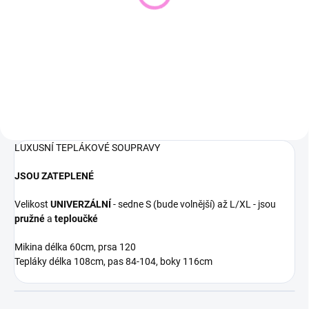
543 Kč
448 Kč
449 Kč bez DPH
370 Kč bez DPH
Detail
Detail
LUXUSNÍ TEPLÁKOVÉ SOUPRAVY
JSOU ZATEPLENÉ
Velikost
UNIVERZÁLNÍ
- sedne S (bude volnější) až L/XL - jsou
pružné
a
teploučké
Mikina délka 60cm, prsa 120
Tepláky délka 108cm, pas 84-104, boky 116cm