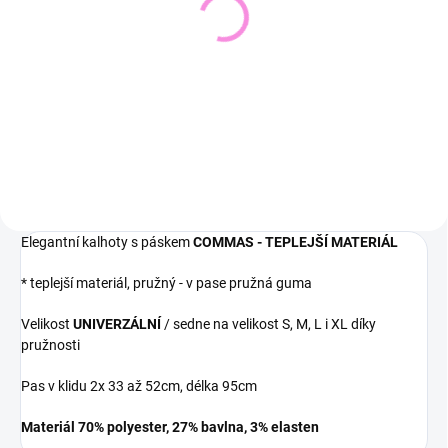
Pletený svetr KRUEL
Svetřík INPUT
543 Kč
448 Kč
449 Kč bez DPH
370 Kč bez DPH
Detail
Detail
Elegantní kalhoty s páskem
COMMAS - TEPLEJŠÍ MATERIÁL
* teplejší materiál, pružný - v pase pružná guma
Velikost
UNIVERZÁLNÍ
/ sedne na velikost S, M, L i XL díky
pružnosti
Pas v klidu 2x 33 až 52cm, délka 95cm
Materiál 70% polyester, 27% bavlna, 3% elasten