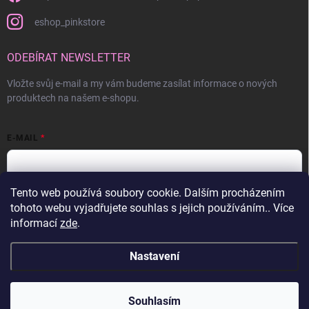
eshop_pinkstore
ODEBÍRAT NEWSLETTER
Vložte svůj e-mail a my vám budeme zasílat informace o nových
produktech na našem e-shopu.
E-MAIL
Tento web používá soubory cookie. Dalším procházením
Vložením e-mailu souhlasíte s
podmínkami ochrany osobních údajů
tohoto webu vyjadřujete souhlas s jejich používáním.. Více
informací
zde
.
Přihlásit se
Nastavení
Copyright 2026
Pink Store
. Všechna práva vyhrazena.
Souhlasím