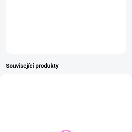
−
+
Přidat do košíku
DETAILNÍ INFORMACE
ZEPTAT SE
HLÍDAT
Související produkty
NOVINKA
VYPRODÁNO
SKLADEM DO 2 DNŮ
(1 KS)