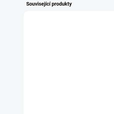
Související produkty
NOVINKA
TIP
SKLADEM DO 2 DNŮ
(>5 KS)
Le
Ležérní kalhoty VIBES
35
390 Kč
290
322 Kč bez DPH
Detail