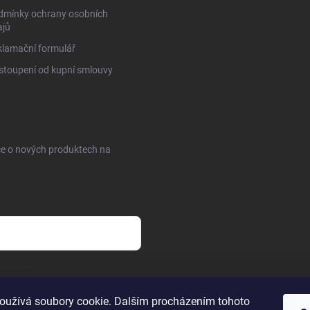
dmínky ochrany osobních
ajů
lamační formulář
toupení od kupní smlouvy
ce o nových produktech na
sobních údajů
oužívá soubory cookie. Dalším procházením tohoto