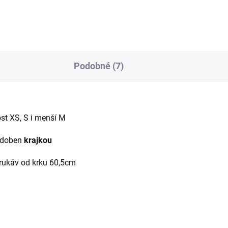
Podobné (7)
st XS, S i menší M
 zdoben
krajkou
 rukáv od krku 60,5cm