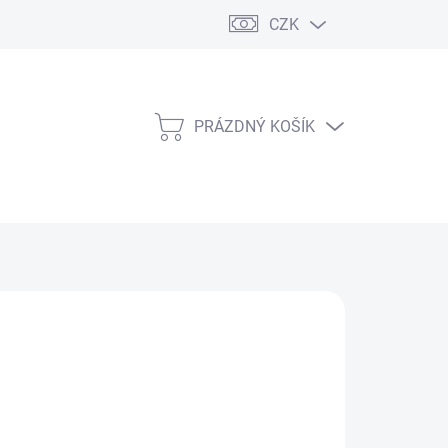
CZK
PRÁZDNÝ KOŠÍK
NÁKUPNÍ
KOŠÍK