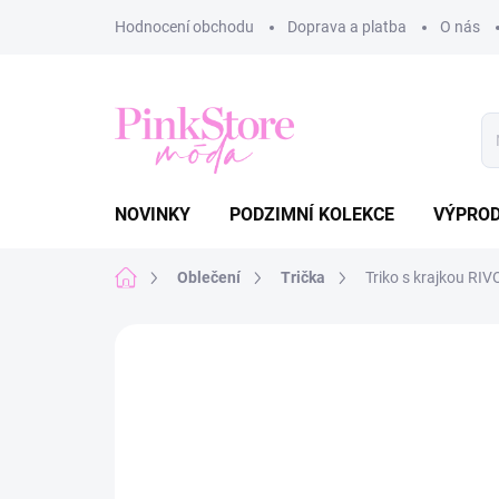
Přejít
Hodnocení obchodu
Doprava a platba
O nás
na
obsah
NOVINKY
PODZIMNÍ KOLEKCE
VÝPRO
Domů
Oblečení
Trička
Triko s krajkou RIV
Neohodnoceno
Podrobnosti hodnoce
NOVINKA