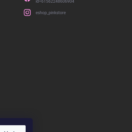
id=61562248606904
eshop_pinkstore