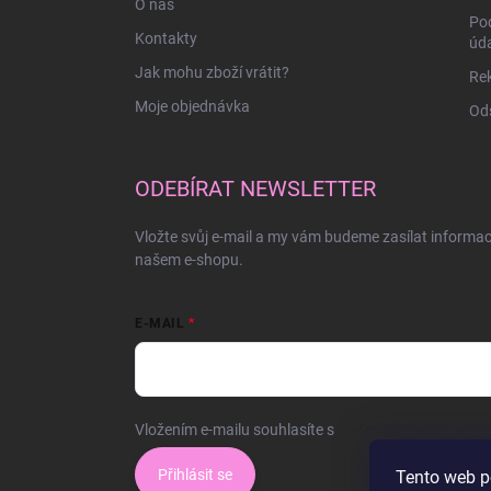
O nás
Po
Kontakty
úd
Jak mohu zboží vrátit?
Rek
Moje objednávka
Ods
ODEBÍRAT NEWSLETTER
Vložte svůj e-mail a my vám budeme zasílat informa
našem e-shopu.
E-MAIL
Vložením e-mailu souhlasíte s
podmínkami ochrany o
Přihlásit se
Tento web p