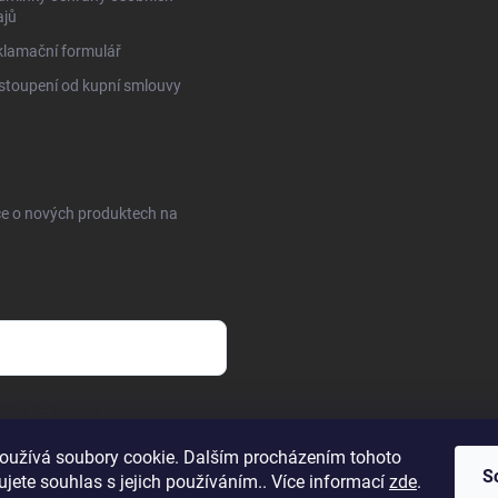
ajů
lamační formulář
toupení od kupní smlouvy
ce o nových produktech na
sobních údajů
oužívá soubory cookie. Dalším procházením tohoto
S
jete souhlas s jejich používáním.. Více informací
zde
.