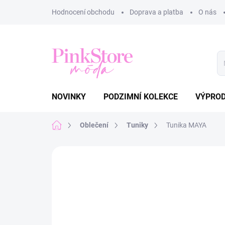
Přejít
Hodnocení obchodu
Doprava a platba
O nás
na
obsah
NOVINKY
PODZIMNÍ KOLEKCE
VÝPRO
Domů
Oblečení
Tuniky
Tunika MAYA
Neohodnoceno
Podrobnosti hodnoce
NOVINKA