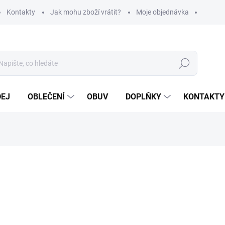
Kontakty
Jak mohu zboží vrátit?
Moje objednávka
Hledat
DEJ
OBLEČENÍ
OBUV
DOPLŇKY
KONTAKTY
ní
459 Kč
379 Kč bez DPH
Měrná
ZVOLTE VARIANTU