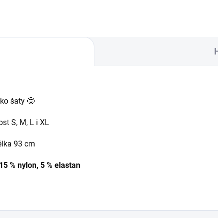
ako šaty 🤩
st S, M, L i XL
élka 93 cm
 15 % nylon, 5 % elastan