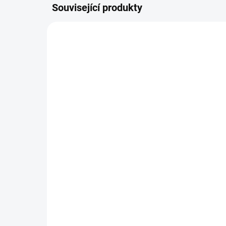
Související produkty
NOVIN
SKLADEM DO 2 DNŮ
(1 KS)
Pl
Svetřík INPUT
54
448 Kč
449
370 Kč bez DPH
Detail