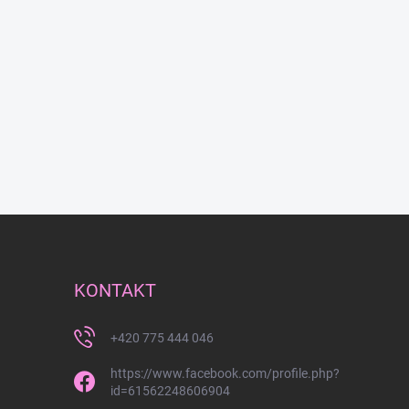
KONTAKT
+420 775 444 046
https://www.facebook.com/profile.php?
id=61562248606904