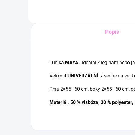
Popis
Tunika
MAYA
- ideální k legínám nebo j
Velikost
UNIVERZÁLNÍ
/ sedne na veliko
Prsa 2×55–60 cm, boky 2×55–60 cm, d
Materiál: 50 % viskóza, 30 % polyester,