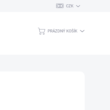
CZK
PRÁZDNÝ KOŠÍK
NÁKUPNÍ
KOŠÍK