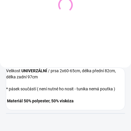
Pletený svetr KRUEL
Svetřík INPUT
543 Kč
448 Kč
449 Kč bez DPH
370 Kč bez DPH
Detail
Detail
Velikost
UNIVERZÁLNÍ
/ prsa 2x60-65cm, délka přední 82cm,
délka zadní 97cm
* pásek součástí ( není nutné ho nosit - tunika nemá poutka )
Materiál 50% polyester, 50% viskóza