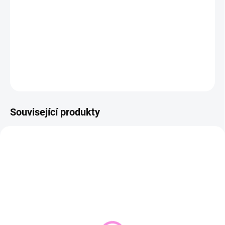
−
+
Přidat do košíku
DETAILNÍ INFORMACE
ZEPTAT SE
HLÍDAT
Související produkty
NOVINKA
SKLADEM DO 2 DNŮ
VYPRODÁNO
(1 KS)