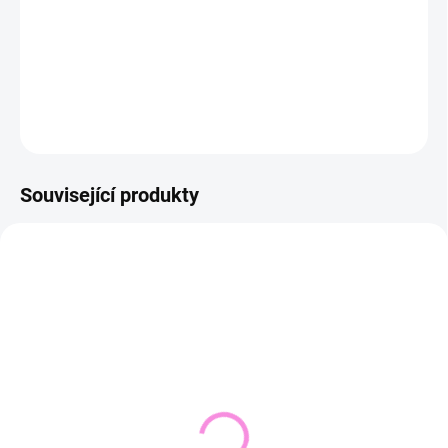
−
+
Přidat do košíku
DETAILNÍ INFORMACE
ZEPTAT SE
HLÍDAT
Související produkty
NOVINKA
SKLADEM DO 2 DNŮ
VYPRODÁNO
(1 KS)
Pletený svetr KRUEL
Svetřík INPUT