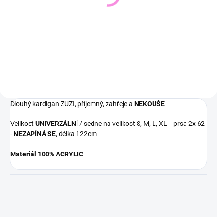
543 Kč
448 Kč
449 Kč bez DPH
370 Kč bez DPH
Detail
Detail
Dlouhý kardigan ZUZI, příjemný, zahřeje a
NEKOUŠE
Velikost
UNIVERZÁLNÍ
/ sedne na velikost S, M, L, XL - prsa 2x 62
-
NEZAPÍNÁ SE
, délka 122cm
Materiál 100% ACRYLIC