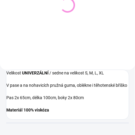
Pletený svetr KRUEL
Svetřík INPUT
543 Kč
448 Kč
449 Kč bez DPH
370 Kč bez DPH
Detail
Detail
Velikost
UNIVERZÁLNÍ
/ sedne na velikost S, M, L, XL
V pase a na nohavicích pružná guma, oblékne i těhotenské bříško
Pas 2x 65cm, délka 100cm, boky 2x 80cm
Materiál 100% viskóza