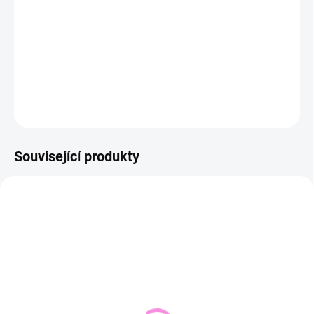
−
+
Přidat do košíku
DETAILNÍ INFORMACE
ZEPTAT SE
HLÍDAT
Související produkty
NOVINKA
SKLADEM DO 2 DNŮ
VYPRODÁNO
(1 KS)