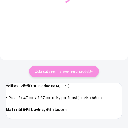
549 Kč
od
590 Kč
od 454 Kč bez DPH
488 Kč bez DPH
Detail
Detail
Zobrazit všechny související produkty
Velikost
Větší
UNI
(sedne na M, L, XL)
• Prsa: 2x 47 cm až 67 cm (díky pružnosti), délka 66cm
Materiál 94% bavlna, 6% elasten