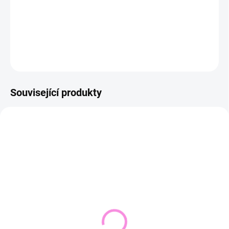
−
+
Přidat do košíku
DETAILNÍ INFORMACE
ZEPTAT SE
HLÍDAT
Související produkty
NOVINKA
VÝPRODEJ
SKLADEM DO 2 DNŮ
VYPRODÁNO
(3 KS)
Široké džíny - vysoký
Skinny džíny STYLE
pas MISS 876-3
SZ1901-2H